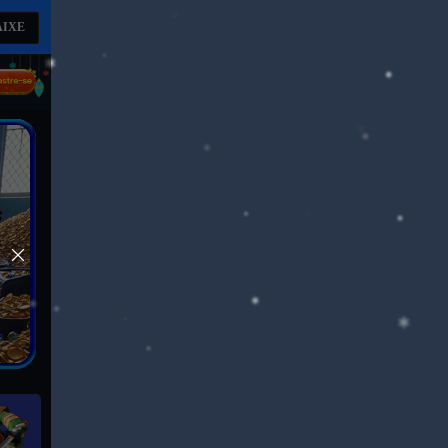
*
*
*
AIXE
Jogos
*
*
*
*
Quente
*
*
PG
*
TaDA
*
*
BGaming
*
*
PP
*
*
*
*
*
Evoplay
*
JDB
*
*