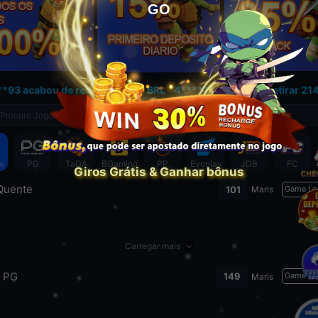
*
15%
GO
*
*
*
*
*
*
cabou de retirar 2030.0 BRL    4****17 acabou de retirar 2140.0 BR
*
Procure Jogos ou Provedores
*
*
*
e
PG
TaDA
BGaming
PP
Evoplay
JDB
FC
*
Giros Grátis & Ganhar bônus
Quente
101
Game Lo
Maris
*
*
*
*
Carregar mais
*
*
*
PG
149
Game Lo
Maris
*
*
*
*
*